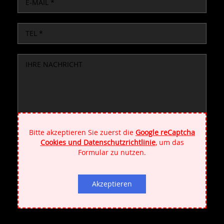
TEL
Bitte akzeptieren Sie zuerst die
Google reCaptcha
Cookies und Datenschutzrichtlinie
, um das
Formular zu nutzen.
DSGVO
Ich akzeptiere die
Datenschutzbestimmungen
Akzeptieren
Zustimmung
und stimme der Nutzung meiner Daten zu!
Eingabefeld