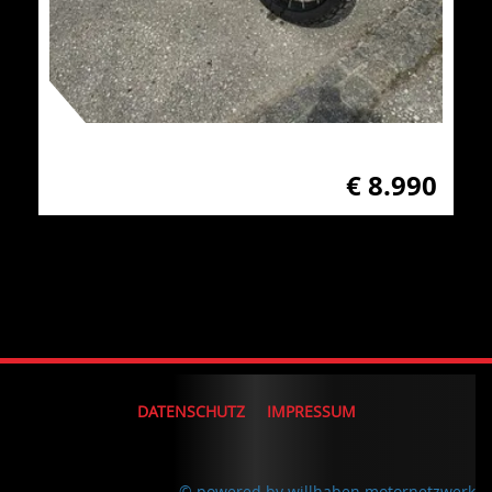
€ 8.990
DATENSCHUTZ
IMPRESSUM
© powered by willhaben motornetzwerk